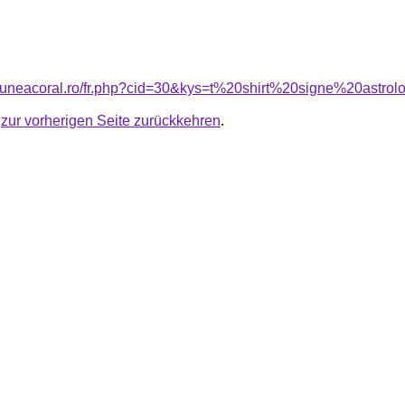
siuneacoral.ro/fr.php?cid=30&kys=t%20shirt%20signe%20astr
u
zur vorherigen Seite zurückkehren
.