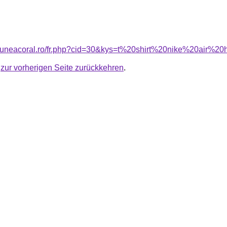
nsiuneacoral.ro/fr.php?cid=30&kys=t%20shirt%20nike%20air%
u
zur vorherigen Seite zurückkehren
.